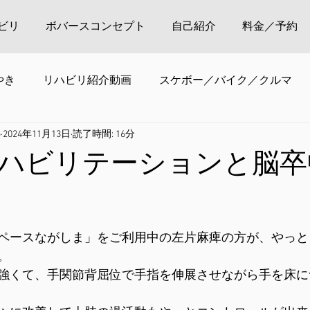
ビリ
ボバースコンセプト
自己紹介
料金／予約
やき
リハビリ紹介動画
スケボー／バイク／クルマ
o
2024年11月13日
読了時間: 16分
ハビリテーションと脳卒
ペースながしま」をご利用中の左片麻痺の方が、やっと
。
強くて、手関節背屈位で手指を伸展させながら手を床に