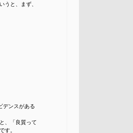
いうと、まず、
ビデンスがある
と、「良質って
です。