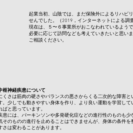
起業当初、山陰では、まだ保険外によるリハビ
せんでした。（2019，インターネットによる調
現在は、５〜６事業所がおこなわれているよう
​必要に応じて訪問なども考えていきたいと思い
ご相談ください。
中枢神経疾患について
きにくさは筋肉の硬さやバランスの悪さからくる二次的な障害と
す。少しでも動きやすい身体を作り、より良い運動を学習して
ればと思っています。
疾患には、パーキンソンや多発硬化症などの進行性のものも少
気そのものの進行を止めることはできませんが、身体の条件を
すさは変わることがあります。