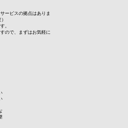
リサービスの拠点はありま
査）
です。
ますので、まずはお気軽に
い
い
な
整