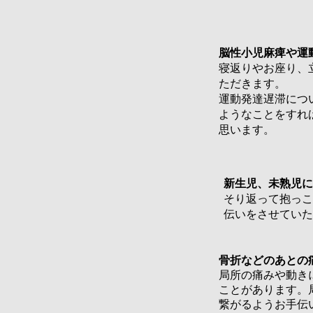
​脳性小児麻痺や
寝返りやお座り、
ただきます。
運動発達遅滞につ
ようなことをすれ
思います。
新生児、未熟児に
そり返って抱っこ
伝いをさせていた
骨折などのあとの
​局所の痛みや動
ことがあります。
繋がるようお手伝