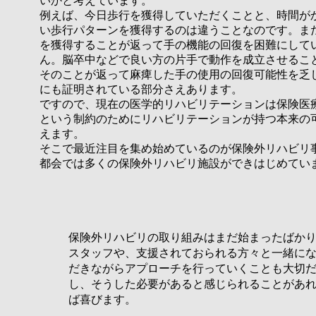
いかと考えています。
例えば、今日歩行を獲得していただくことと、時間が
い歩行パターンを獲得するのは違うことなのです。ま
を獲得することが返って手の機能の回復を困難にして
ん。脳卒中などで良い方の片手で動作を成立させるこ
そのことが返って麻痺した手の使用の回復可能性を乏
にも証明されている部分さえあります。
ですので、現在の医学的リハビリテーションは保険医
という制約のためにリハビリテーションが持つ本来の
えます。
そこで最近注目を集め始めているのが保険外リハビリ
都会では多くの保険外リハビリ施設ができはじめてい
保険外リハビリの取り組みはまだ始まったばか
スタッフや、支援されておられる方々と一緒に
だきながらアプローチを行っていくことも大切
し、そうした必要があると感じられることがあ
ば喜びます。