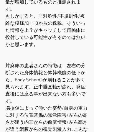
量が増加しているものと推測されま
す。
もしかすると、非対称性/不規則性/複
雑な模様/D=1.3からの逸脱、そういっ
た情報を上丘がキャッチして扁桃体に
投射している可能性が有るのでは無い
かと思います。
片麻痺の患者さんの特徴は、左右の分
断された身体情報と体幹機能の低下か
ら、Body Schemaが崩れることが多く
見られます。正中垂直軸が崩れ、発症
直後には座る事が出来ない方も多いで
す。
脳損傷によって傾いた姿勢/自身の重力
に対する位置関係の知覚障害/左右の高
さが違う内耳からの前庭情報/左右高さ
が違う網膜からの視覚刺激入力､こんな