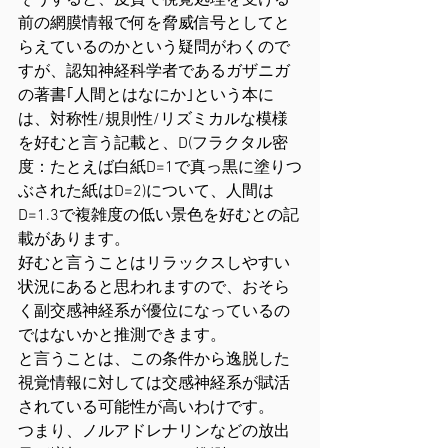
そうすると、皮質で視覚処理を受ける
前の網膜情報で何を脅威信号としてと
らえているのかという疑問がわくので
すが、認知神経科学者であるガザニガ
の著書｢人間とはなにか｣という本に
は、対称性/規則性/リズミカルな模様
を好むと言う記載と、D(フラクタル密
度：たとえば白紙D=1で真っ黒に塗りつ
ぶされた紙はD=2)について、人間は
D=1.3で複雑度の低い景色を好むとの記
載があります。
好むと言うことはリラックスしやすい
状況にあると思われますので、おそら
く副交感神経系が優位になっているの
ではないかと推測できます。
と言うことは、この条件から逸脱した
視覚情報に対しては交感神経系が賦活
されている可能性が高いわけです。
つまり、ノルアドレナリンなどの放出