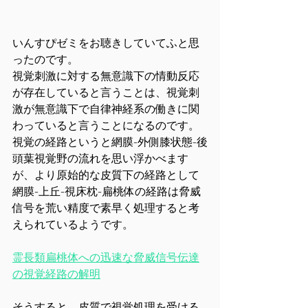
いんすぴゼミをお聴きしていてふと思
ったのです。
視覚刺激に対する無意識下の情動反応
が存在していると言うことは、視覚刺
激が無意識下で自律神経系の働きに関
わっていると言うことになるのです。
視覚の経路というと網膜-外側膝状態-後
頭葉視覚野の流れを思い浮かべます
が、より原始的な皮質下の経路として
網膜-上丘-視床枕-扁桃体の経路は脅威
信号を荒い精度で素早く処理すると考
えられているようです。
霊長類扁桃体への迅速な脅威信号伝達
の視覚経路の解明