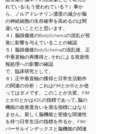
阻害薬が脳卒中の治療薬として研究さ
れている(もう使われている？）事か
ら、ノルアドレナリン濃度の減少が脳
の神経細胞の生存確率を高めるのは間
違いないことだと思います。
４）脳損傷後のBodySchemaの混乱が視
覚に影響を与えていることの確認
５）脳損傷後BodySchemaの混乱後、正
中垂直軸の再獲得と､それによる視覚情
報処理への影響の確認
で、臨床研究として、
６）正中垂直軸の獲得と日常生活動作
の関連の分析：これはFIMとかBIとか使
ってはダメです。このことが大変。FIM
とかBIとかはADLの指標であって､脳の
機能の改善度合いを測る指標にはなり
ません。新しく脳機能と密接な関連性
を持つ日常生活の指標を作るか、FIM/
バーサルインデックスと脳機能の関連