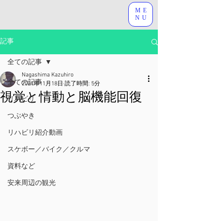
ME
NU
記事
全ての記事
Nagashima Kazuhiro
全ての記事
2021年11月18日
読了時間: 5分
視覚と情動と脳機能回復
リハビリ
つぶやき
リハビリ紹介動画
スケボー／バイク／クルマ
資料など
安来周辺の観光