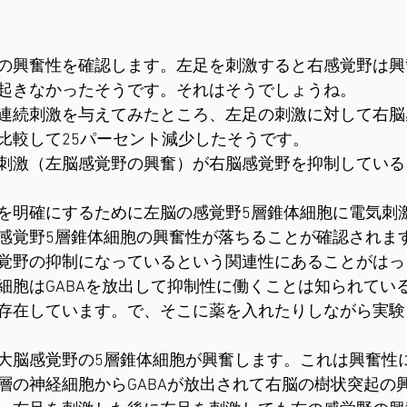
の興奮性を確認します。左足を刺激すると右感覚野は興
起きなかったそうです。それはそうでしょうね。
連続刺激を与えてみたところ、左足の刺激に対して右脳
比較して25パーセント減少したそうです。
刺激（左脳感覚野の興奮）が右脳感覚野を抑制している
を明確にするために左脳の感覚野5層錐体細胞に電気刺
感覚野5層錐体細胞の興奮性が落ちることが確認されま
覚野の抑制になっているという関連性にあることがはっ
細胞はGABAを放出して抑制性に働くことは知られている
存在しています。で、そこに薬を入れたりしながら実験
大脳感覚野の5層錐体細胞が興奮します。これは興奮性
層の神経細胞からGABAが放出されて右脳の樹状突起の