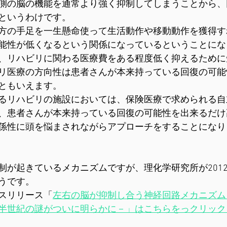
側の脳の機能を通常より強く抑制してしまうことから、
というわけです。
方の手足を一生懸命使って生活動作や移動動作を獲得す
能性が低くなるという関係になっているということにな
、リハビリに関わる医療費をある程度低く抑えるために
リ医療の方向性は患者さんが本来持っている回復の可能
ともいえます。
るリハビリの施設においては、保険医療で求められる自
、患者さんが本来持っている回復の可能性を出来るだけ
係性に頭を悩まされながらアプローチをすることになり
制が起きているメカニズムですが、理化学研究所が201
うです。
スリリース「
左右の脳が抑制し合う神経回路メカニズム
半世紀の謎がついに明らかに－」はこちらをっクリック