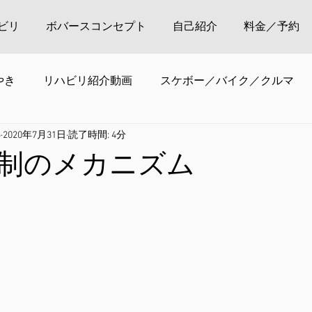
ビリ
ボバースコンセプト
自己紹介
料金／予約
やき
リハビリ紹介動画
スケボー／バイク／クルマ
o
2020年7月31日
読了時間: 4分
制のメカニズム