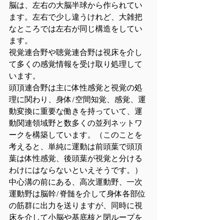
脳は、左右の大脳半球から作られてい
ます。左右で少し違うけれど、大雑把
なところでは左右が同じ構造をしてい
ます。
視覚連合野や聴覚連合野は視床を介し
て多くの感覚情報を受け取り処理して
います。
頭頂連合野は主に体性感覚と視覚の処
理に関わり、身体/空間知覚、感覚、運
動変換に重要な働きを持っていて、運
動関連領域野と数多くの並列ネットワ
ークを構築しています。（このことを
考えると、単純に運動は前頭葉で頭頂
葉は体性感覚、後頭葉が視覚と分ける
わけにはならないといえそうです。）
中心溝の前にある、高次運動野、一次
運動野は脳幹/脊髄を介して身体各部位
の筋群に出力を送りますが、同時に視
床を介して小脳や基底核と閉ループを