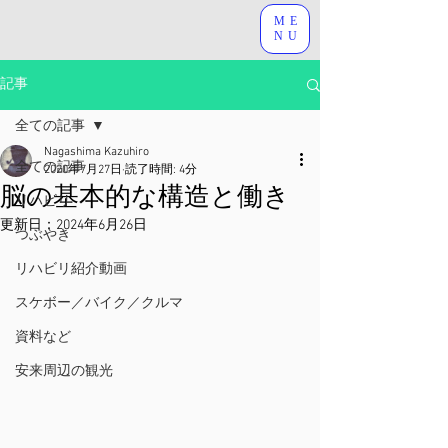
ME
NU
記事
全ての記事
Nagashima Kazuhiro
全ての記事
2020年7月27日
読了時間: 4分
脳の基本的な構造と働き
リハビリ
更新日：
2024年6月26日
つぶやき
リハビリ紹介動画
スケボー／バイク／クルマ
資料など
安来周辺の観光