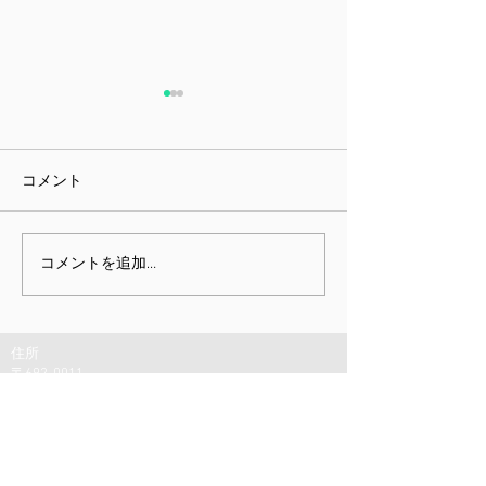
コメント
課題指向型訓練雑感
ミニチュア展と
コメントを追加…
しむための身体
住所
〒692-0011
島根県安来市安来町
1622−2
駐車場：
軽1台