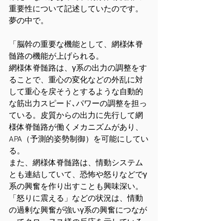
重要性について記述していたのです。
夢の中で。
「脳幹の重要な機能として、網様体脊
髄路の機能が上げられる。
網様体脊髄路は、γ系の出力の調整をす
ることで、重心の変化などの外乱に対
して重心を戻そうとするような自動的
な筋出力スピード､パワーの調整を担っ
ている。皮質からの出力に先行して網
様体脊髄路が働くメカニズムがあり、
APA（予測的姿勢制御）を可能にしてい
る。
また、網様体脊髄路は、情動システム
とも連結していて、恐怖や怒りなどでγ
系の興奮を作り出すことも興味深い。
「怒りに震える」などの状況は、情動
の過剰な興奮が強いγ系の興奮につなが