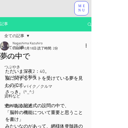
ME
NU
記事
全ての記事
Nagashima Kazuhiro
全ての記事
2023年10月18日
読了時間: 2分
夢の中で
リハビリ
つぶやき
ただいま深夜2：40。
リハビリ紹介動画
脳に関するテストを受けている夢を見
たのです。
スケボー／バイク／クルマ
さっき。(^_^;)
資料など
色々ある記述式の設問の中で、
安来周辺の観光
「脳幹の機能について重要と思うこと
を書け」
みたいなのがあって、網様体脊髄路の