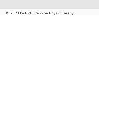
© 2023 by Nick Erickson Physiotherapy.
Proudly created with
Wix.com