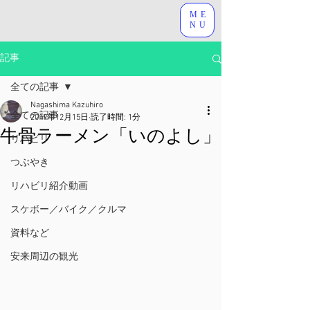
ME
NU
記事
全ての記事
Nagashima Kazuhiro
全ての記事
2019年12月15日
読了時間: 1分
牛骨ラーメン「いのよし」
リハビリ
つぶやき
リハビリ紹介動画
スケボー／バイク／クルマ
資料など
安来周辺の観光