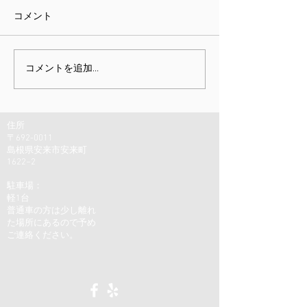
コメント
課題指向型訓練雑感
ミニチュア展と
コメントを追加…
しむための身体
住所
〒692-0011
島根県安来市安来町
1622−2
駐車場：
軽1台
普通車の方は少し離れ
た場所にあるので予め
ご連絡ください。