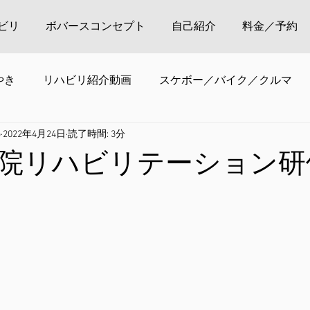
ビリ
ボバースコンセプト
自己紹介
料金／予約
やき
リハビリ紹介動画
スケボー／バイク／クルマ
o
2022年4月24日
読了時間: 3分
院リハビリテーション研