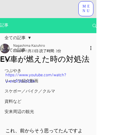
ME
NU
記事
全ての記事
Nagashima Kazuhiro
全ての記事
2023年11月23日
読了時間: 3分
EV車が燃えた時の対処法
リハビリ
つぶやき
https://www.youtube.com/watch?
リハビリ紹介動画
v=emR3IGxhQbk
スケボー／バイク／クルマ
資料など
安来周辺の観光
これ、前からそう思ってたんですよ