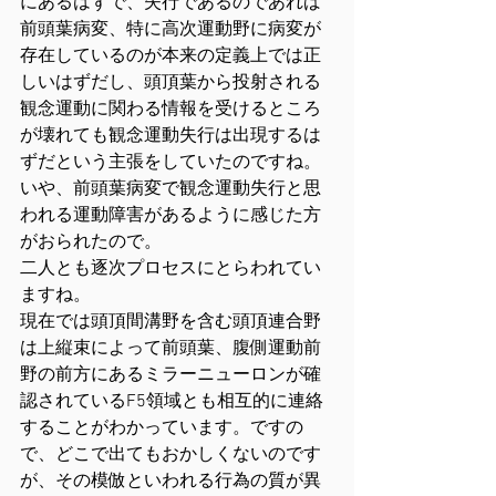
にあるはずで、失行であるのであれば
前頭葉病変、特に高次運動野に病変が
存在しているのが本来の定義上では正
しいはずだし、頭頂葉から投射される
観念運動に関わる情報を受けるところ
が壊れても観念運動失行は出現するは
ずだという主張をしていたのですね。
いや、前頭葉病変で観念運動失行と思
われる運動障害があるように感じた方
がおられたので。
二人とも逐次プロセスにとらわれてい
ますね。
現在では頭頂間溝野を含む頭頂連合野
は上縦束によって前頭葉、腹側運動前
野の前方にあるミラーニューロンが確
認されているF5領域とも相互的に連絡
することがわかっています。ですの
で、どこで出てもおかしくないのです
が、その模倣といわれる行為の質が異