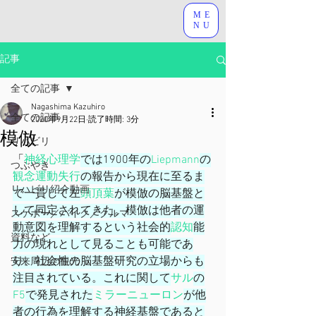
ME
NU
記事
全ての記事
Nagashima Kazuhiro
全ての記事
2020年9月22日
読了時間: 3分
模倣
リハビリ
「
神経心理学
では1900年の
Liepmann
の
つぶやき
観念運動失行
の報告から現在に至るま
リハビリ紹介動画
で一貫して左
頭頂葉
が模倣の脳基盤と
して同定されてきた。模倣は他者の運
スケボー／バイク／クルマ
動意図を理解するという社会的
認知
能
資料など
力の現れとして見ることも可能であ
り、社会性の脳基盤研究の立場からも
安来周辺の観光
注目されている。これに関して
サル
の
F5
で発見された
ミラーニューロン
が他
者の行為を理解する神経基盤であると