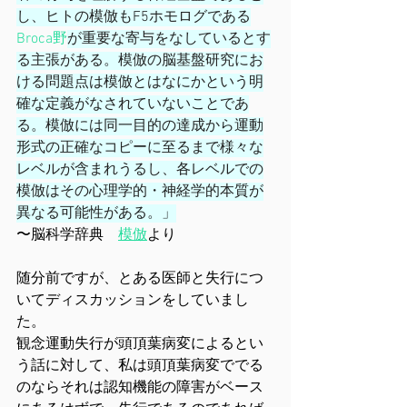
し、ヒトの模倣もF5ホモログである
Broca野
が重要な寄与をなしているとす
る主張がある。模倣の脳基盤研究にお
ける問題点は模倣とはなにかという明
確な定義がなされていないことであ
る。模倣には同一目的の達成から運動
形式の正確なコピーに至るまで様々な
レベルが含まれうるし、各レベルでの
模倣はその心理学的・神経学的本質が
異なる可能性がある。」
〜脳科学辞典　
模倣
より
随分前ですが、とある医師と失行につ
いてディスカッションをしていまし
た。
観念運動失行が頭頂葉病変によるとい
う話に対して、私は頭頂葉病変ででる
のならそれは認知機能の障害がベース