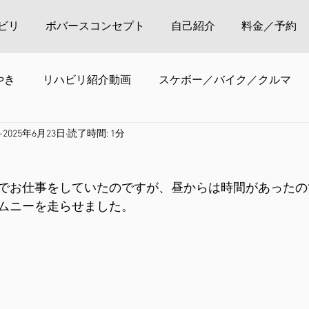
ビリ
ボバースコンセプト
自己紹介
料金／予約
やき
リハビリ紹介動画
スケボー／バイク／クルマ
o
2025年6月23日
読了時間: 1分
でお仕事をしていたのですが、昼からは時間があったの
ムニーを走らせました。