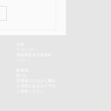
チュア展と人生を楽しむ
の身体
住所
〒692-0011
島根県安来市安来町
1622−2
駐車場：
軽1台
普通車の方は少し離れ
た場所にあるので予め
ご連絡ください。