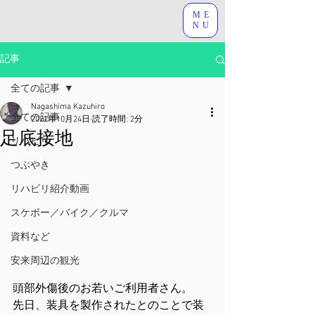
ME
NU
記事
全ての記事
Nagashima Kazuhiro
全ての記事
2022年10月24日
読了時間: 2分
足底接地
リハビリ
つぶやき
リハビリ紹介動画
スケボー／バイク／クルマ
資料など
安来周辺の観光
頭部外傷後のお若いご利用者さん。
先日、装具を製作されたとのことで装