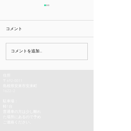
コメント
課題指向型訓練雑感
ミニチュア展と
コメントを追加…
しむための身体
住所
〒692-0011
島根県安来市安来町
1622−2
駐車場：
軽1台
普通車の方は少し離れ
た場所にあるので予め
ご連絡ください。