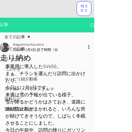
ME
NU
記事
全ての記事
Nagashima Kazuhiro
全ての記事
2022年12月8日
読了時間: 1分
走り納め
リハビリ
事業用に導入したSV650。
つぶやき
まぁ、チラシを運んだり訪問に出かけ
リハビリ紹介動画
たり。
今日は12月8日です。
スケボー／バイク／クルマ
来週は雪の予報が出ている様子。
資料など
雪が降るかどうかはさておき、道路に
凍結防止剤がまかれると、いろんな所
安来周辺の観光
が錆びてきそうなので、しばらく冬眠
させることにしました。
今日の午前中、訪問の帰りにガソリン