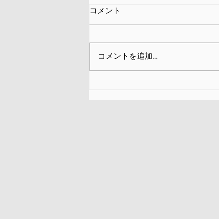
コメント
コメントを追加…
CINAC（シナク）とは？〜
「相関関係は因果関係を意味
しない」という科学の基本原
則