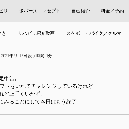
ビリ
ボバースコンセプト
自己紹介
料金／予約
やき
リハビリ紹介動画
スケボー／バイク／クルマ
o
2021年2月16日
読了時間: 1分
定申告。
いうソフトをいれてチャレンジしているけれど･･･
れど上手くいかず。
てみることにして本日はもう終了。