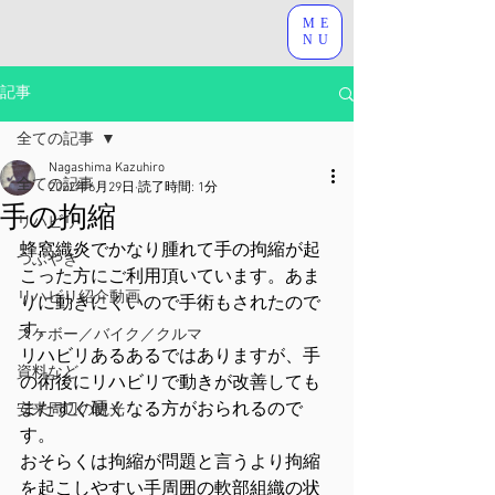
ME
NU
記事
全ての記事
Nagashima Kazuhiro
全ての記事
2022年6月29日
読了時間: 1分
手の拘縮
リハビリ
蜂窩織炎でかなり腫れて手の拘縮が起
つぶやき
こった方にご利用頂いています。あま
リハビリ紹介動画
りに動きにくいので手術もされたので
す。
スケボー／バイク／クルマ
リハビリあるあるではありますが、手
資料など
の術後にリハビリで動きが改善しても
またすぐ硬くなる方がおられるので
安来周辺の観光
す。
おそらくは拘縮が問題と言うより拘縮
を起こしやすい手周囲の軟部組織の状