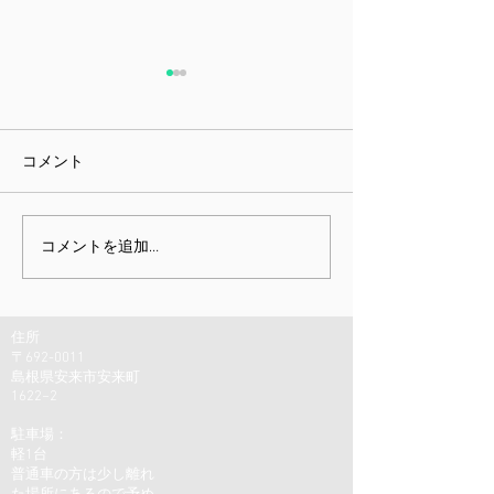
コメント
課題指向型訓練雑感
ミニチュア展と
コメントを追加…
しむための身体
住所
〒692-0011
島根県安来市安来町
1622−2
駐車場：
軽1台
普通車の方は少し離れ