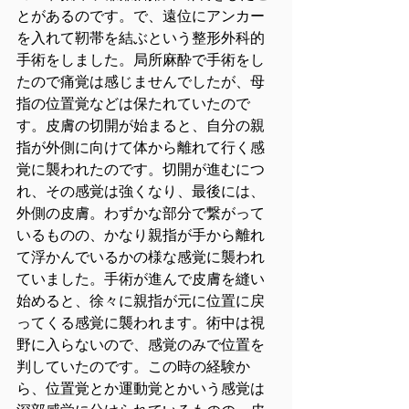
とがあるのです。で、遠位にアンカー
を入れて靭帯を結ぶという整形外科的
手術をしました。局所麻酔で手術をし
たので痛覚は感じませんでしたが、母
指の位置覚などは保たれていたので
す。皮膚の切開が始まると、自分の親
指が外側に向けて体から離れて行く感
覚に襲われたのです。切開が進むにつ
れ、その感覚は強くなり、最後には、
外側の皮膚。わずかな部分で繋がって
いるものの、かなり親指が手から離れ
て浮かんでいるかの様な感覚に襲われ
ていました。手術が進んで皮膚を縫い
始めると、徐々に親指が元に位置に戻
ってくる感覚に襲われます。術中は視
野に入らないので、感覚のみで位置を
判していたのです。この時の経験か
ら、位置覚とか運動覚とかいう感覚は