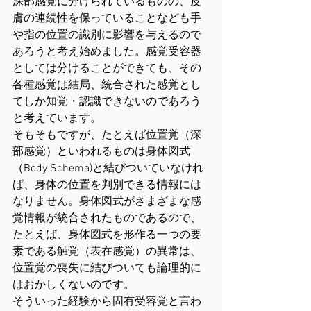
深部感覚に分けられているものの、皮
膚の連続性を保っていることなども手
や指の位置の識別に影響を与えるので
あろうと考え始めました。感覚受容器
としては分けることができても、その
各種感覚は結局、統合された感覚とし
てしか知覚・認識できないのであろう
と考えています。
そもそもですが、たとえば位置覚（深
部感覚）といわれるものは身体図式
（Body Schema)と結びついていなけれ
ば、身体の位置を判別できる情報には
なりません。身体図式がさまざまな感
覚情報が統合されたものであるので、
たとえば、身体図式を形作る一つの要
素である触覚（表在感覚）の異常は、
位置覚の喪失に結びついても論理的に
はおかしくないのです。
そういった経験から固有受容覚と言わ