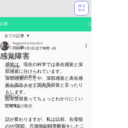
ME
NU
記事
全ての記事
Nagashima Kazuhiro
全ての記事
2022年10月5日
読了時間: 4分
感覚障害
リハビリ
感覚は、現在の科学では表在感覚と深
つぶやき
部感覚に分けられています。
リハビリ紹介動画
深部感覚のことや、深部感覚と表在感
覚を混在させて固有受容覚と言ったり
スケボー／バイク／クルマ
もします。
資料など
固有受容覚ってちょっとわかりにくい
ですね。
安来周辺の観光
話が変わりますが、私は以前、右母指
のMP関節、尺側側副靱帯断裂をしたこ