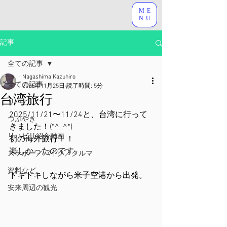
ME
NU
記事
全ての記事
Nagashima Kazuhiro
全ての記事
2025年11月25日
読了時間: 5分
台湾旅行
リハビリ
2025/11/21〜11/24と、台湾に行って
つぶやき
きました！(*^_^*)
リハビリ紹介動画
初の海外旅行！！
楽しかったのです。
スケボー／バイク／クルマ
資料など
ドキドキしながら米子空港から出発。
安来周辺の観光