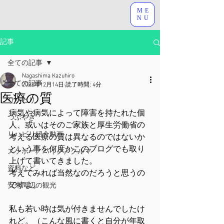
ME
NU
記事
全ての記事
Nagashima Kazuhiro
全ての記事
2023年12月14日
読了時間: 4分
医療の質
リハビリ
病気や病気によって障害を持たれた個
つぶやき
人、或いはそのご家族と厚生労働省の
リハビリ紹介動画
考える医療の質は異なるのではないか
という事を何度かこのブログでも取り
スケボー／バイク／クルマ
上げて書いてきました。
資料など
考えてみれば当然なのだろうと思うの
ですよ。
安来周辺の観光
私も若い時は気が付きませんでしたけ
れど。（こんな風に書くと自分が年取