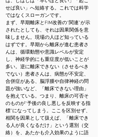
は、しばしば「早いほど良い」「起こ
せば良い」へ短絡する。これでは科学
ではなくスローガンです。
まず、早期離床とFIM改善の“関連”が示
されたとしても、それは因果関係を意
味しません。現場の人ほど知っている
はずです。早期から離床が進む患者さ
んは、循環動態や意識レベルが安定
し、神経学的にも重症度が低いことが
多い。逆に離床できない（させるべき
でない）患者さんは、病態が不安定、
合併症がある、脳浮腫や自律神経の問
題が強いなど、「離床できない理由」
を抱えている。つまり、離床の可否そ
のものが“予後の良し悪しを反映する指
標”になってしまう。ここを区別せず、
相関を因果として扱えば、「離床でき
る人が良くなるだけ」という選別（交
絡）を、あたかも介入効果のように語