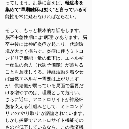
ってしまう。乱暴に言えば、
軽症者を
集めて“早期離床は効く”と言っている
可
能性を常に疑わなければならない。
そして、もっと根本的な話をします。
脳卒中急性期には“病理”があります。脳
卒中後には神経炎症が起こり、代謝環
境が大きく揺らぐ。炎症に伴うミトコ
ンドリア機能・量の低下は、エネルギ
ー産生の余力（代謝予備能）が落ちる
ことを意味しうる。神経活動を増やせ
ば当然エネルギー需要は上がります
が、供給側が弱っている局面で需要だ
けを増やすのは、理屈として危うい。
さらに近年、アストロサイトが神経細
胞を支える仕組みとして、ミトコンド
リアの“やり取り”が議論されています。
しかし炎症でアストロサイト機能その
ものが低下しているなら、この救済機