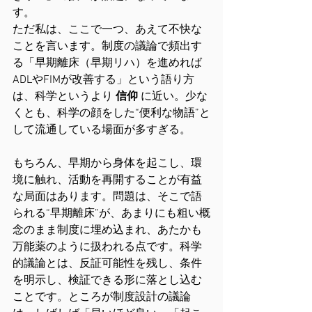
す。
ただ私は、ここで一つ、あえて不快な
ことを言います。制度の議論で頻出す
る「早期離床（早期リハ）を進めれば
ADLやFIMが改善する」という語り方
は、科学というより 
信仰
 に近い。少な
くとも、科学の顔をした“便利な物語”と
して流通している場面が多すぎる。
もちろん、早期から身体を起こし、環
境に触れ、活動を再開することが有益
な局面はあります。問題は、そこで語
られる“早期離床”が、あまりにも粗い概
念のまま制度に埋め込まれ、あたかも
万能薬のように扱われる点です。科学
的議論とは、反証可能性を残し、条件
を明示し、検証できる形に落とし込む
ことです。ところが制度設計の議論