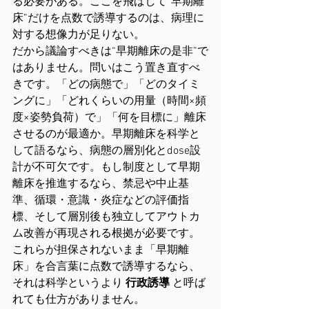
る必要がある。ここを飛ばして“早期離
床”だけを点数で誘導するのは、病理に
対する想像力が足りない。
だから議論すべきは“早期離床の是非”で
はありません。問いはこう置き直すべ
きです。「どの病態で」「どのタイミ
ングに」「どれくらいの用量（時間×頻
度×姿勢負荷）で」「何を目標に」離床
させるのが最適か。早期離床を科学と
して語るなら、病態の層別化とdose設
計が不可欠です。もし制度として早期
離床を推進するなら、禁忌や中止基
準、循環・意識・炎症などの評価指
標、そして層別後も独立してアウトカ
ム改善が再現される根拠が必要です。
これらが担保されないまま「早期離
床」を合言葉に点数で誘導するなら、
それは科学というより 
行政誘導
 と呼ば
れても仕方がありません。