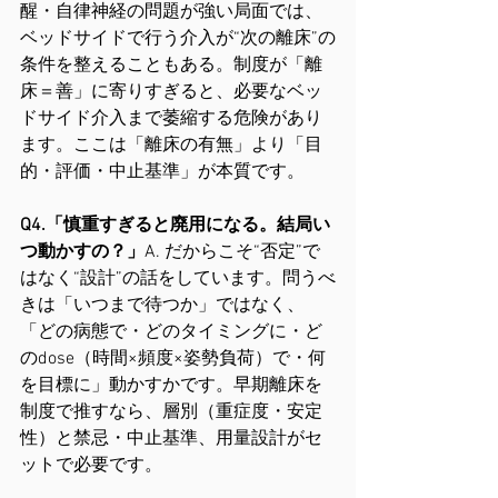
醒・自律神経の問題が強い局面では、
ベッドサイドで行う介入が“次の離床”の
条件を整えることもある。制度が「離
床＝善」に寄りすぎると、必要なベッ
ドサイド介入まで萎縮する危険があり
ます。ここは「離床の有無」より「目
的・評価・中止基準」が本質です。
Q4.「慎重すぎると廃用になる。結局い
つ動かすの？」
A. だからこそ“否定”で
はなく“設計”の話をしています。問うべ
きは「いつまで待つか」ではなく、
「どの病態で・どのタイミングに・ど
のdose（時間×頻度×姿勢負荷）で・何
を目標に」動かすかです。早期離床を
制度で推すなら、層別（重症度・安定
性）と禁忌・中止基準、用量設計がセ
ットで必要です。