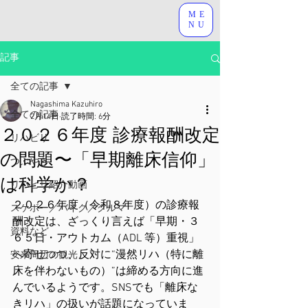
ME
NU
記事
全ての記事
Nagashima Kazuhiro
全ての記事
2月14日
読了時間: 6分
２０２６年度 診療報酬改定
リハビリ
の問題〜「早期離床信仰」
つぶやき
は科学か？
リハビリ紹介動画
２０２６年度（令和８年度）の診療報
スケボー／バイク／クルマ
酬改定は、ざっくり言えば「早期・３
資料など
６５日・アウトカム（ADL 等）重視」
へ寄せつつ、反対に“漫然リハ（特に離
安来周辺の観光
床を伴わないもの）”は締める方向に進
んでいるようです。SNSでも「離床な
きリハ」の扱いが話題になっていま