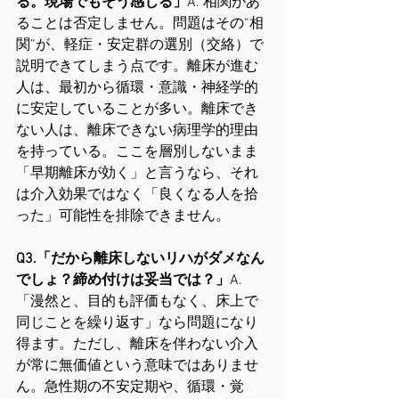
る。現場でもそう感じる」
A. 相関があ
ることは否定しません。問題はその“相
関”が、軽症・安定群の選別（交絡）で
説明できてしまう点です。離床が進む
人は、最初から循環・意識・神経学的
に安定していることが多い。離床でき
ない人は、離床できない病理学的理由
を持っている。ここを層別しないまま
「早期離床が効く」と言うなら、それ
は介入効果ではなく「良くなる人を拾
った」可能性を排除できません。
Q3.「だから離床しないリハがダメなん
でしょ？締め付けは妥当では？」
A. 
「漫然と、目的も評価もなく、床上で
同じことを繰り返す」なら問題になり
得ます。ただし、離床を伴わない介入
が常に無価値という意味ではありませ
ん。急性期の不安定期や、循環・覚