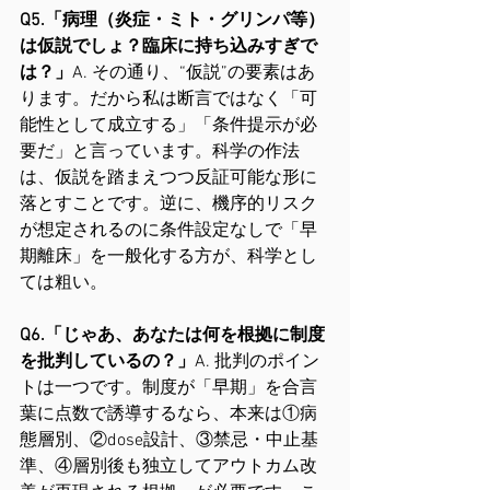
Q5.「病理（炎症・ミト・グリンパ等）
は仮説でしょ？臨床に持ち込みすぎで
は？」
A. その通り、“仮説”の要素はあ
ります。だから私は断言ではなく「可
能性として成立する」「条件提示が必
要だ」と言っています。科学の作法
は、仮説を踏まえつつ反証可能な形に
落とすことです。逆に、機序的リスク
が想定されるのに条件設定なしで「早
期離床」を一般化する方が、科学とし
ては粗い。
Q6.「じゃあ、あなたは何を根拠に制度
を批判しているの？」
A. 批判のポイン
トは一つです。制度が「早期」を合言
葉に点数で誘導するなら、本来は①病
態層別、②dose設計、③禁忌・中止基
準、④層別後も独立してアウトカム改