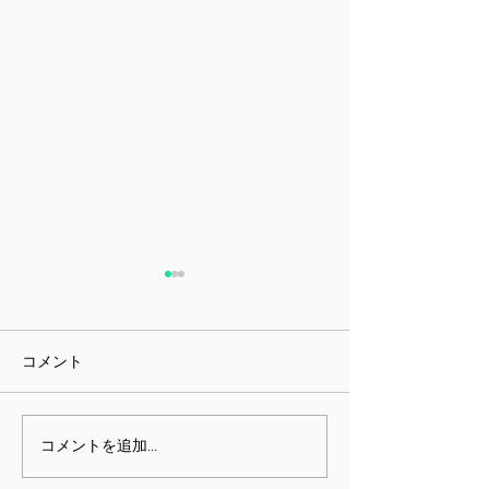
コメント
課題指向型訓練雑感
ミニチュア展と
コメントを追加…
しむための身体