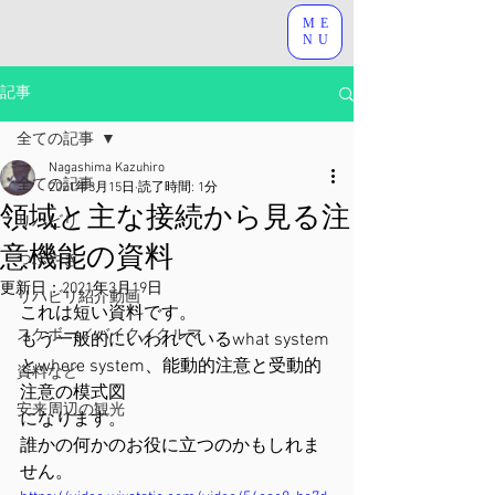
ME
NU
記事
全ての記事
Nagashima Kazuhiro
全ての記事
2021年3月15日
読了時間: 1分
領域と主な接続から見る注
リハビリ
意機能の資料
つぶやき
更新日：
2021年3月19日
リハビリ紹介動画
これは短い資料です。
スケボー／バイク／クルマ
もう一般的にいわれているwhat system
とwhere system、能動的注意と受動的
資料など
注意の模式図
安来周辺の観光
になります。
誰かの何かのお役に立つのかもしれま
せん。