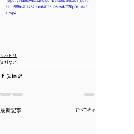
https://video.wixstatic.com/video/54cac8_bc7d
59ce885c4b7782eacd4025b06c4d/720p/mp4/fil
e.mp4
リハビリ
資料など
すべて表示
最新記事