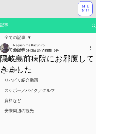
ME
NU
記事
全ての記事
Nagashima Kazuhiro
全ての記事
2022年10月3日
読了時間: 2分
隠岐島前病院にお邪魔して
リハビリ
きました
つぶやき
リハビリ紹介動画
スケボー／バイク／クルマ
資料など
安来周辺の観光