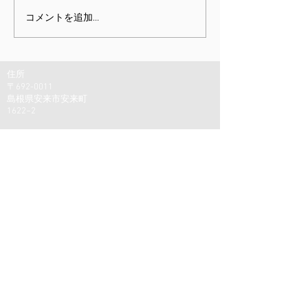
課題指向型訓練雑感
ミニチュア展と
コメントを追加…
しむための身体
住所
〒692-0011
島根県安来市安来町
1622−2
駐車場：
軽1台
普通車の方は少し離れ
た場所にあるので予め
ご連絡ください。
© 2023 by Nick Erickson Physiotherapy.
Proudly created with
Wix.com