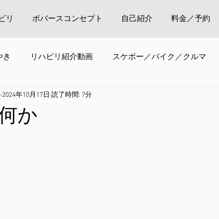
ビリ
ボバースコンセプト
自己紹介
料金／予約
やき
リハビリ紹介動画
スケボー／バイク／クルマ
o
2024年10月17日
読了時間: 7分
何か