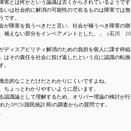
障害とは何かという論議は古くからされているようです
るいは社会的に解消の可能性ので在るものは障害では無
うです。
会が障害を負うべきだと言い、社会が補うべき障害の側
、補えない部分をインペアメントとした。」（石川　20
がディスアビリティ解消のための負担を個人に課す枠組
」はその責任を社会に投げ返したという点に認識の転換
す。
概念的なことだけだとわかりにくいですよね。
、ちょっとわかりやすいように思います。
る認識論として理解するため、オリバー理論の検討が行
われたOPCS(国民統計局)の調査からの質問です。
。