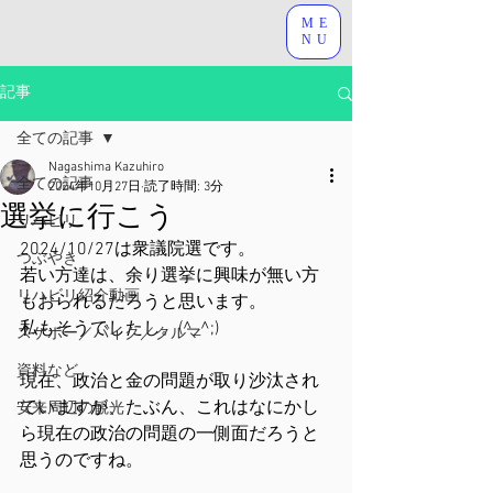
ME
NU
記事
全ての記事
Nagashima Kazuhiro
全ての記事
2024年10月27日
読了時間: 3分
選挙に行こう
リハビリ
2024/10/27は衆議院選です。
つぶやき
若い方達は、余り選挙に興味が無い方
リハビリ紹介動画
もおられるだろうと思います。
私もそうでしたし。(^_^;)
スケボー／バイク／クルマ
資料など
現在、政治と金の問題が取り沙汰され
ていますが、たぶん、これはなにかし
安来周辺の観光
ら現在の政治の問題の一側面だろうと
思うのですね。