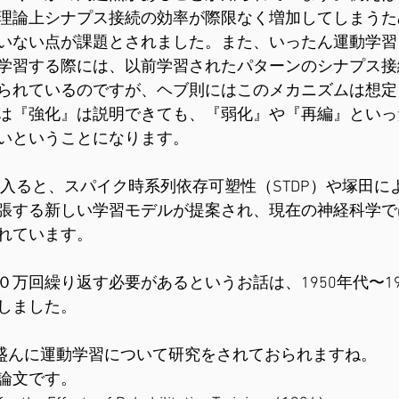
理論上シナプス接続の効率が際限なく増加してしまうた
いない点が課題とされました。また、いったん運動学習
学習する際には、以前学習されたパターンのシナプス接
られているのですが、ヘブ則にはこのメカニズムは想定
は『強化』は説明できても、『弱化』や『再編』といっ
いということになります。
に入ると、スパイク時系列依存可塑性（STDP）や塚田に
張する新しい学習モデルが提案され、現在の神経科学で
れています。
万回繰り返す必要があるというお話は、1950年代〜19
しました。
doが盛んに運動学習について研究をされておられますね。
論文です。