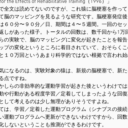
or the Effects of Rehabilitative Training（1996）」
で全文は読めてないのですが、これ猿に脳梗塞を作って
て脳のマッピングを見るような研究です。脳梗塞発症後
は６０分〜９０分／日、期間は４〜５週間。一回のセッ
返しがあった様子。トータルの回数は、数千回から1万
らの実験で、脳のマッピングに変化が起きたことを報告
ップの変化というところに着目されていて、おそらくこ
と１０万回というあまり科学的ではない根拠で言われ始
気になるのは、実験対象の猿は、新規の脳梗塞で、新た
る点ですね。
かしらの非効率的な運動学習が起きた後というわけでは
動や行動がある程度学習／定着してしまったような回復
として考えるのは少し無理がありそうですよね。
ては、学習／定着した運動プログラム（シナプスの接続
い運動プログラムへ更新ができないわけですから、回数
化しないということも推測ができるわけです。