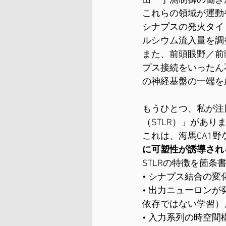
出・予測制御の働き
これらの領域が運動
シナプスの発火タイ
ルシウム流入量を調
また、前頭眼野／前
プス接続をいったん
の神経基盤の一端を
もうひとつ、私が注
（STLR）」があり
これは、海馬CA1
に可塑性が誘導され
STLRの特徴を箇条
• シナプス結合の変
• 出力ニューロン
依存ではない学習）
• 入力系列の時空間