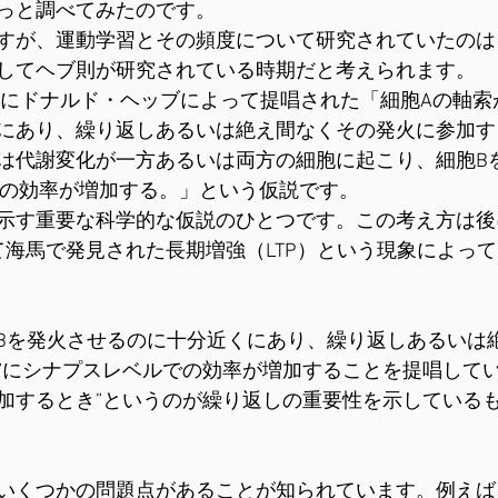
っと調べてみたのです。
すが、運動学習とその頻度について研究されていたのは
してヘブ則が研究されている時期だと考えられます。
9年にドナルド・ヘッブによって提唱された「細胞Aの軸索
にあり、繰り返しあるいは絶え間なくその発火に参加す
は代謝変化が一方あるいは両方の細胞に起こり、細胞B
Aの効率が増加する。」という仮説です。
示す重要な科学的な仮説のひとつです。この考え方は後に
によって海馬で発見された長期増強（LTP）という現象によっ
胞Bを発火させるのに十分近くにあり、繰り返しあるいは
”にシナプスレベルでの効率が増加することを提唱してい
加するとき”というのが繰り返しの重要性を示している
いくつかの問題点があることが知られています。例えば