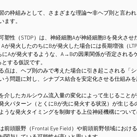
習の枠組みとして、さまざまな理論〜非ヘブ則と言われ
います。
可塑性（STDP）は、神経細胞Aが神経細胞Bを発火させ
、Aが発火したのちにBが発火した場合には長期増強（LT
ちにAが発火するような、A→Bの因果関係が否定される
こるとする仮説です。
る点は、ヘブ則のみで考えた場合に引き起こされる「シ
いう問題に対し、シナプス結合を安定化させる仕組みを
受容体を介したカルシウム流入量の変化によって生じること
発火パターン（とくにBが先に発火する状況）が生じる
ような発火タイミングを制御する上位神経機構について
頭眼野（Frontal Eye Field）や前頭前野領域にお