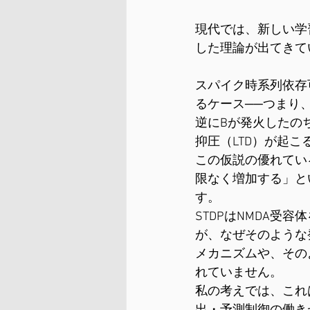
現代では、新しい学
した理論が出てきて
スパイク時系列依存
るケース──つまり
逆にBが発火したの
抑圧（LTD）が起
この仮説の優れてい
限なく増加する」と
す。
STDPはNMDA
が、なぜそのような
メカニズムや、その
れていません。
私の考えでは、これは前