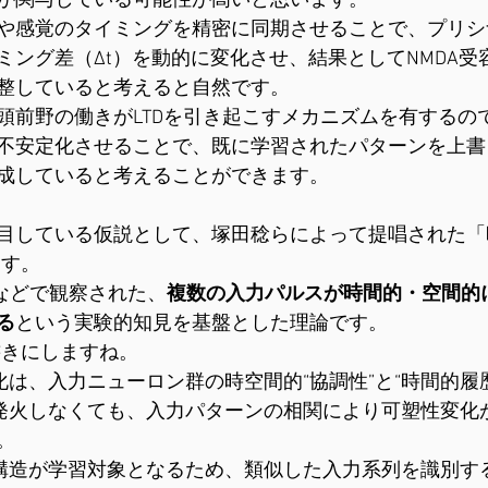
が関与している可能性が高いと思います。
や感覚のタイミングを精密に同期させることで、プリシ
ミング差（Δt）を動的に変化させ、結果としてNMDA受
整していると考えると自然です。
頭前野の働きがLTDを引き起こすメカニズムを有するの
不安定化させることで、既に学習されたパターンを上書
成していると考えることができます。
目している仮説として、塚田稔らによって提唱された「
ます。
野などで観察された、
複数の入力パルスが時間的・空間的
る
という実験的知見を基盤とした理論です。
書きにしますね。
化は、入力ニューロン群の時空間的“協調性”と“時間的履
が発火しなくても、入力パターンの相関により可塑性変化
。
構造が学習対象となるため、類似した入力系列を識別する能力（