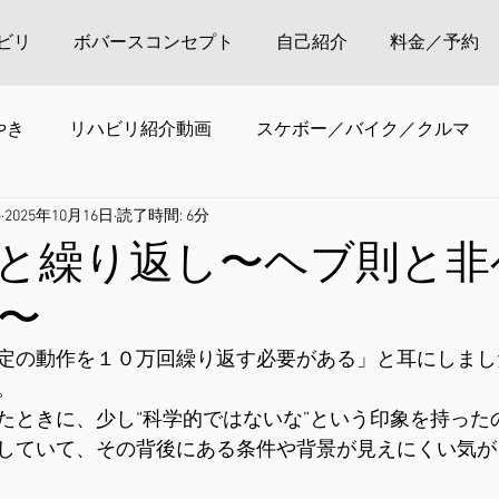
ビリ
ボバースコンセプト
自己紹介
料金／予約
やき
リハビリ紹介動画
スケボー／バイク／クルマ
o
2025年10月16日
読了時間: 6分
と繰り返し〜ヘブ則と非
〜
定の動作を１０万回繰り返す必要がある」と耳にしまし
。
たときに、少し“科学的ではないな”という印象を持った
していて、その背後にある条件や背景が見えにくい気が