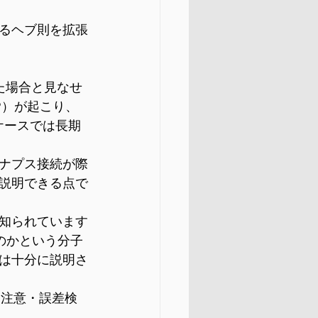
るヘブ則を拡張
た場合と見なせ
P）が起こり、
ケースでは長期
ナプス接続が際
説明できる点で
が知られています
のかという分子
は十分に説明さ
ける注意・誤差検