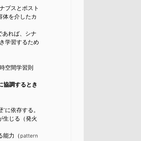
ナプスとポスト
容体を介したカ
であれば、シナ
き学習するため
時空間学習則
に協調するとき
歴”に依存する。
が生じる（発火
pattern 