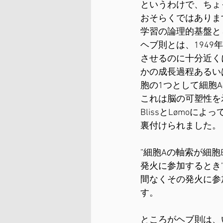
というわけで、ちょ
おそらくではありま
学習の論理的基盤と
ヘブ則とは、194
させるのに十分近く
かの成長過程あるい
胞の1つとして細胞
これは脳の可塑性を
BlissとLømo
裏付けられました。
”細胞Aの軸索が細
発火に参加するとき
間なくその発火に参
す。
ところがヘブ則は、