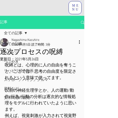
ME
NU
記事
全ての記事
Nagashima Kazuhiro
全ての記事
2020年8月5日
読了時間: 3分
逐次プロセスの呪縛
リハビリ
更新日：
2021年5月26日
つぶやき
呪縛とは、心理的に人の自由を奪うこ
リハビリ紹介動画
と。ここでは、思考の自由度を限定さ
れるという意味で使ってます。
スケボー／バイク／クルマ
資料など
以前の神経生理学とか、人の運動/動
作/行為/行動の分析は逐次的な情報処
安来周辺の観光
理をモデルに行われていたように思い
ます。
例えば、視覚刺激が入力されて視覚野