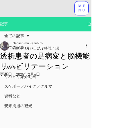
ME
NU
記事
全ての記事
Nagashima Kazuhiro
全ての記事
2024年11月27日
読了時間: 13分
透析患者の足病変と脳機能
リハビリ
リハビリテーション
つぶやき
更新日：
2025年2月4日
リハビリ紹介動画
スケボー／バイク／クルマ
資料など
安来周辺の観光