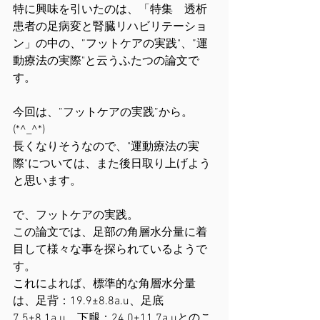
特に興味を引いたのは、「特集　透析
患者の足病変と腎臓リハビリテーショ
ン」の中の、”フットケアの実践"、”運
動療法の実際"と云うふたつの論文で
す。
今回は、”フットケアの実践”から。
(*^_^*)
長くなりそうなので、"運動療法の実
際"については、また後日取り上げよう
と思います。
で、フットケアの実践。
この論文では、足部の角層水分量に着
目して様々な事を探られているようで
す。
これによれば、標準的な角層水分量
は、足背：19.9±8.8a.u、足底
7.5±8.1a.u、下腿：24.0±11.7a.uとのこ