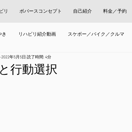
ビリ
ボバースコンセプト
自己紹介
料金／予約
やき
リハビリ紹介動画
スケボー／バイク／クルマ
o
2022年5月5日
読了時間: 4分
と行動選択