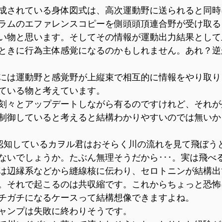
成されている身体図式は、高次運動野に送られると同時
ラムのエファレンスコピーを側頭頭頂連合野が受け取る
い物と思います。そしてその情報が運動出力結果として
ときに行為主体感覚になるのかもしれません。あれ？逆
には運動野と感覚野が上縦束で相互的に情報をやり取り
ている物と考えています。
刻々とアップデートしながら有るのですけれど、それが
制御していると考えると結構わかりやすいのでは無いか
認知しているカヲル君はおそらく川の流れを見て飛ぼう
ないでしょうか。たぶん無理そうだから･･･。実は飛べ
は辺縁系などから縫線核に伝わり、セロトニンが結構出
。それで起こるのは共収縮です。これからちょっと恐怖
チガチになるケースって結構想像できますよね。
ャンプは失敗に終わりそうです。