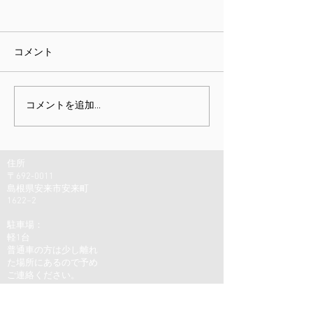
コメント
課題指向型訓練雑感
ミニチュア展と
コメントを追加…
しむための身体
住所
〒692-0011
島根県安来市安来町
1622−2
駐車場：
軽1台
普通車の方は少し離れ
た場所にあるので予め
ご連絡ください。