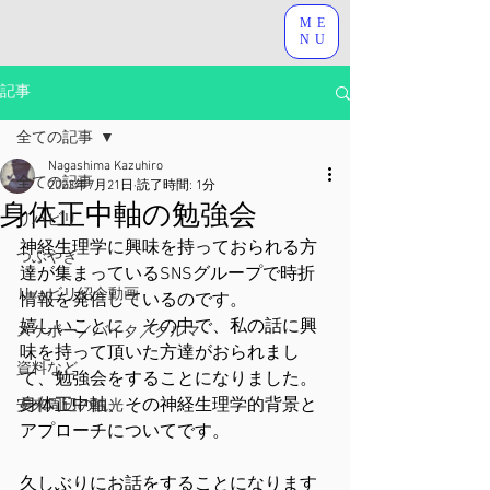
ME
NU
記事
全ての記事
Nagashima Kazuhiro
全ての記事
2023年7月21日
読了時間: 1分
身体正中軸の勉強会
リハビリ
神経生理学に興味を持っておられる方
つぶやき
達が集まっているSNSグループで時折
リハビリ紹介動画
情報を発信しているのです。
嬉しいことに、その中で、私の話に興
スケボー／バイク／クルマ
味を持って頂いた方達がおられまし
資料など
て、勉強会をすることになりました。
身体正中軸、その神経生理学的背景と
安来周辺の観光
アプローチについてです。
久しぶりにお話をすることになります