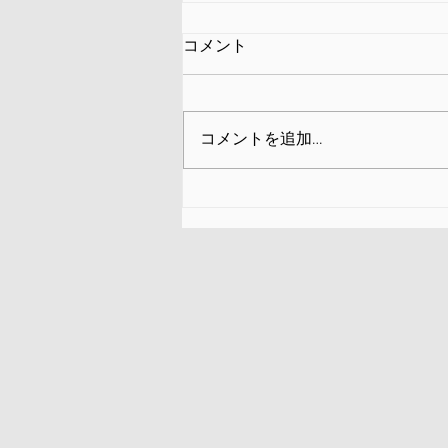
コメント
コメントを追加…
CINAC（シナク）とは？〜
「相関関係は因果関係を意味
しない」という科学の基本原
則