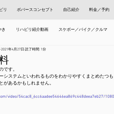
ビリ
ボバースコンセプト
自己紹介
料金／予約
やき
リハビリ紹介動画
スケボー／バイク／クルマ
o
2021年4月27日
読了時間: 1分
料
のです。
ーシステムといわれるものをわかりやすくまとめたつも
とがあるかもしれません。
ic.com/video/54cac8_6cc6aadee54646ea869c448deea7eb27/108