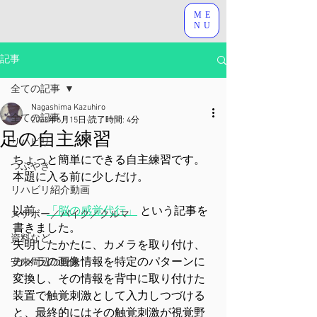
ME
NU
記事
全ての記事
Nagashima Kazuhiro
全ての記事
2023年6月15日
読了時間: 4分
足の自主練習
リハビリ
ちょっと簡単にできる自主練習です。
つぶやき
本題に入る前に少しだけ。
リハビリ紹介動画
以前、
「脳の感覚代行」
 という記事を
スケボー／バイク／クルマ
書きました。
資料など
失明したかたに、カメラを取り付け、
カメラの画像情報を特定のパターンに
安来周辺の観光
変換し、その情報を背中に取り付けた
装置で触覚刺激として入力しつづける
と、最終的にはその触覚刺激が視覚野