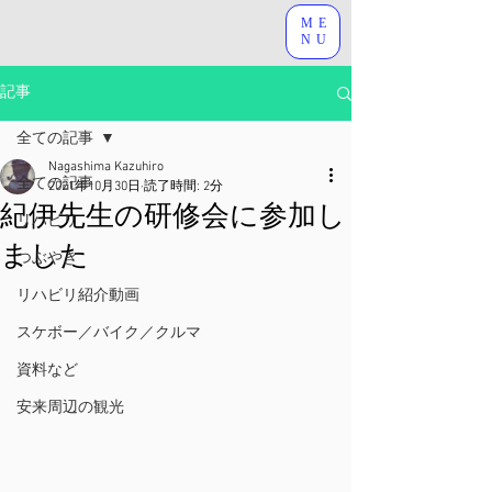
ME
NU
記事
全ての記事
Nagashima Kazuhiro
全ての記事
2021年10月30日
読了時間: 2分
紀伊先生の研修会に参加し
リハビリ
ました
つぶやき
リハビリ紹介動画
スケボー／バイク／クルマ
資料など
安来周辺の観光