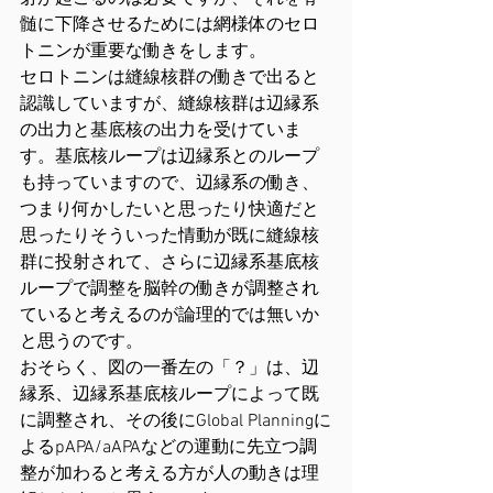
髄に下降させるためには網様体のセロ
トニンが重要な働きをします。
セロトニンは縫線核群の働きで出ると
認識していますが、縫線核群は辺縁系
の出力と基底核の出力を受けていま
す。基底核ループは辺縁系とのループ
も持っていますので、辺縁系の働き、
つまり何かしたいと思ったり快適だと
思ったりそういった情動が既に縫線核
群に投射されて、さらに辺縁系基底核
ループで調整を脳幹の働きが調整され
ていると考えるのが論理的では無いか
と思うのです。
おそらく、図の一番左の「？」は、辺
縁系、辺縁系基底核ループによって既
に調整され、その後にGlobal Planningに
よるpAPA/aAPAなどの運動に先立つ調
整が加わると考える方が人の動きは理