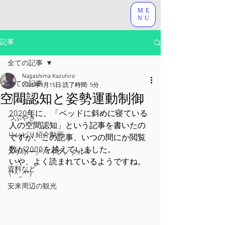
ME
NU
記事
全ての記事
Nagashima Kazuhiro
全ての記事
2025年3月15日
読了時間: 5分
空間認知と姿勢運動制御
リハビリ
2020年に、「ベッドに斜めに寝ている
つぶやき
人の空間認知」という記事を書いたの
リハビリ紹介動画
ですが、この記事、いつの間にか閲覧
数が2000を越えていました。
スケボー／バイク／クルマ
いや、よく読まれているようですね。
資料など
(*^_^*)
安来周辺の観光