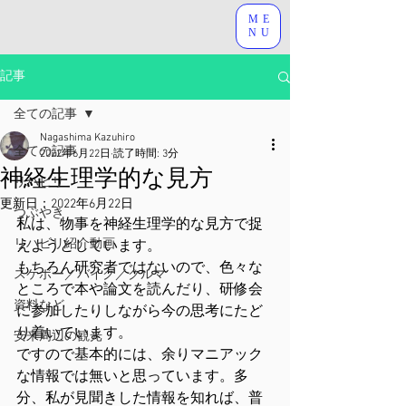
ME
NU
記事
全ての記事
Nagashima Kazuhiro
全ての記事
2022年6月22日
読了時間: 3分
神経生理学的な見方
リハビリ
更新日：
2022年6月22日
つぶやき
私は、物事を神経生理学的な見方で捉
リハビリ紹介動画
えようとしています。
もちろん研究者ではないので、色々な
スケボー／バイク／クルマ
ところで本や論文を読んだり、研修会
資料など
に参加したりしながら今の思考にたど
り着いています。
安来周辺の観光
ですので基本的には、余りマニアック
な情報では無いと思っています。多
分、私が見聞きした情報を知れば、普