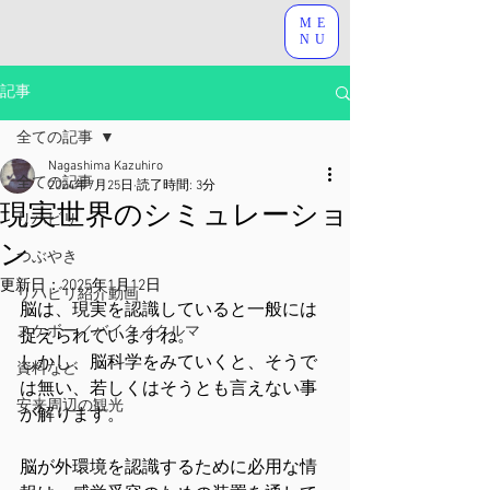
ME
NU
記事
全ての記事
Nagashima Kazuhiro
全ての記事
2024年7月25日
読了時間: 3分
現実世界のシミュレーショ
リハビリ
ン
つぶやき
更新日：
2025年1月12日
リハビリ紹介動画
脳は、現実を認識していると一般には
スケボー／バイク／クルマ
捉えられていますね。
しかし、脳科学をみていくと、そうで
資料など
は無い、若しくはそうとも言えない事
安来周辺の観光
が解ります。
脳が外環境を認識するために必用な情