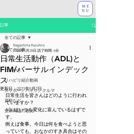
ME
NU
記事
全ての記事
Nagashima Kazuhiro
全ての記事
2020年5月28日
読了時間: 6分
日常生活動作（ADL)と
リハビリ
FIM/バーサルインデック
つぶやき
ス
リハビリ紹介動画
更新日：
2021年5月7日
スケボー／バイク／クルマ
日常生活を皆さんはどのように行われ
資料など
ていますか？
ADLはいつも変化に富んでいるはずで
安来周辺の観光
す。
例えば食事。今日は何を食べようと思
っていても、おなかのすき具合はその