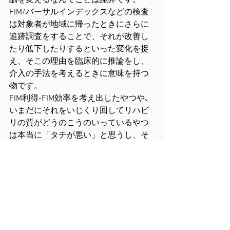
酬を変えるなんてことは詭弁です。
FIM/バーサルインデックスなどの検査
は対象者が地域に帰ったときにさらに
追跡調査をすることで、それが改善し
たり低下したりするといった変化を捉
え、そこの理由を臨床的に推論をし、
介入の手法を考えるときに意味を持つ
物です。
FIM利得-FIM効率を考え出したやつや､
いまだにそれをいじくり回してリハビ
リの質がどうのこうのいっているやつ
は本当に「タチが悪い」と思うし、そ
れにのせられている現場のリハ医や
PT/OT/STはお人好しが過ぎます。
「タチが悪い」って、漢字で書くと
「質が悪い」と書くらしいですね。
まぁ、こんなことを書けるのは、私自
身が保険医療から外れた位置についた