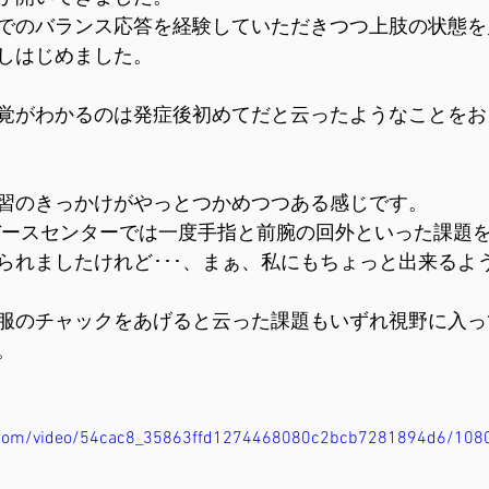
でのバランス応答を経験していただきつつ上肢の状態を
しはじめました。
覚がわかるのは発症後初めてだと云ったようなことをお
習のきっかけがやっとつかめつつある感じです。
バースセンターでは一度手指と前腕の回外といった課題
られましたけれど･･･、まぁ、私にもちょっと出来るよ
服のチャックをあげると云った課題もいずれ視野に入っ
。
tic.com/video/54cac8_35863ffd1274468080c2bcb7281894d6/108