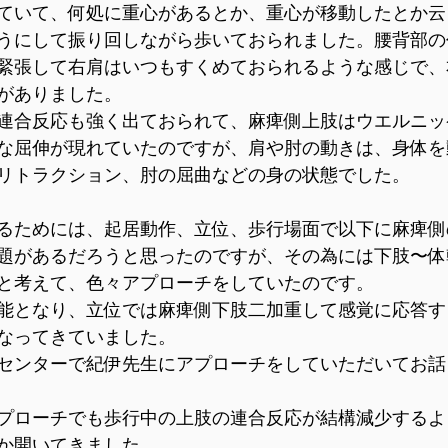
ていて、何処に重心があるとか、重心が移動したとか云
うにして振り回しながら歩いておられました。腰背部の
緊張して右肩はいつもすくめておられるような感じで、
がありました。
連合反応も強く出ておられて、麻痺側上肢はウエルニッ
な屈伸が現れていたのですが、肩や肘の動きは、身体を
リトラクション、肘の屈曲などの身の状態でした。
るためには、起居動作、立位、歩行場面で以下に麻痺側
題があるだろうと思ったのですが、その為には下肢〜体
と考えて、色々アプローチをしていたのです。
能となり、立位では麻痺側下肢二加重して感覚に応答す
なってきていました。
センターで紀伊先生にアプローチをしていただいてお話
プローチでも歩行中の上肢の連合反応が結構減少するよ
か開いてきました。