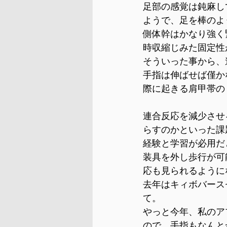
足部の感覚は鈍麻し
ようで、足を棒のよ
側体幹はかなり強く
時収縮じみた固定性
そういった事から、
手指は伸ばせば僅か
際に起きる肩甲帯の
連合反応を減少させ
らすのかといった課
経験と学習が必用だ
装具を外し歩行が可
応も見られるように
去年はキィボバース
て。
やっと今年、私のア
ので、手指もなんと