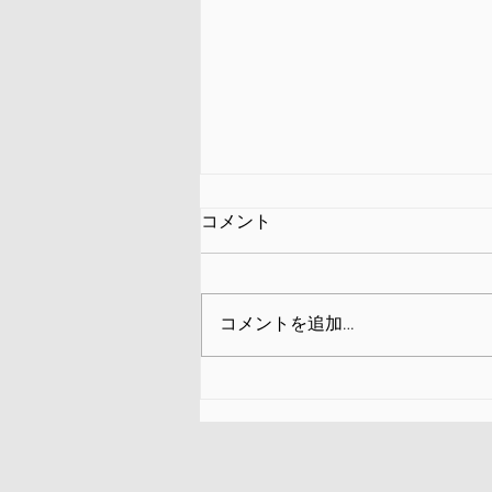
コメント
コメントを追加…
CINAC（シナク）とは？〜
「相関関係は因果関係を意味
しない」という科学の基本原
則