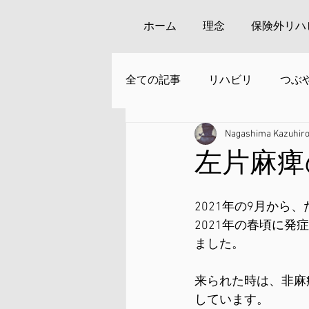
ホーム
理念
保険外リハ
全ての記事
リハビリ
つぶ
Nagashima Kazuhir
安来周辺の観光
左片麻痺
2021年の9月か
2021年の春頃に
ました。
来られた時は、非麻
しています。