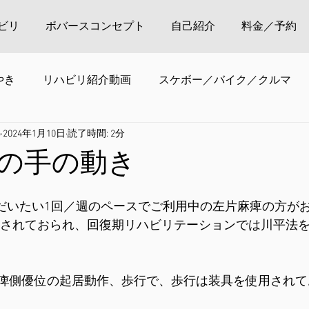
ビリ
ボバースコンセプト
自己紹介
料金／予約
やき
リハビリ紹介動画
スケボー／バイク／クルマ
o
2024年1月10日
読了時間: 2分
の手の動き
ら、だいたい1回／週のペースでご利用中の左片麻痺の方が
発症されておられ、回復期リハビリテーションでは川平法
痺側優位の起居動作、歩行で、歩行は装具を使用されて