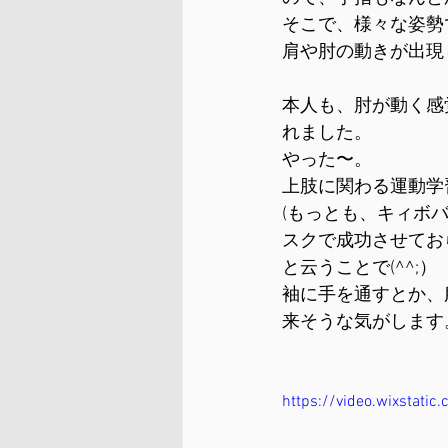
そこで、様々な姿勢
肩や肘の動きが出現
本人も、肘が動く感
れました。
やった〜。
上肢に関わる運動学
(もっとも、キィボ
スクで成功させてお
と云うことで(^^;）
袖に手を通すとか、
来そうな気がします
https://video.wixsta