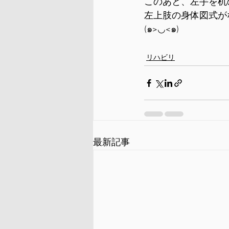
このあと、左手を机
左上肢の身体図式が
(๑>◡<๑)
リハビリ
最新記事