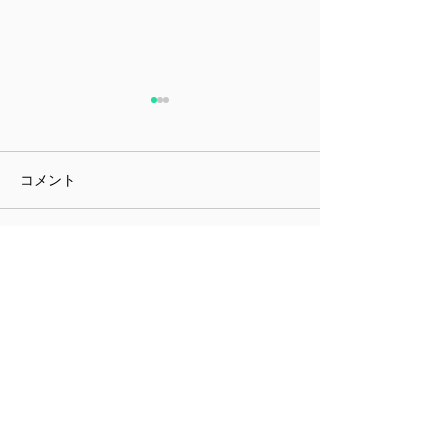
コメント
課題指向型訓練雑感
ミニチュア展と
コメントを追加…
しむための身体
住所
〒692-0011
島根県安来市安来町
1622−2
駐車場：
軽1台