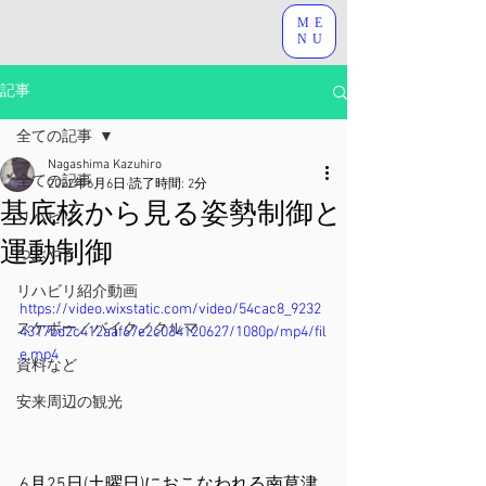
ME
NU
記事
全ての記事
Nagashima Kazuhiro
全ての記事
2022年6月6日
読了時間: 2分
基底核から見る姿勢制御と
リハビリ
運動制御
つぶやき
リハビリ紹介動画
https://video.wixstatic.com/video/54cac8_9232
スケボー／バイク／クルマ
4317bd2c412aaf67e2c034120627/1080p/mp4/fil
e.mp4
資料など
安来周辺の観光
6月25日(土曜日)におこなわれる南草津