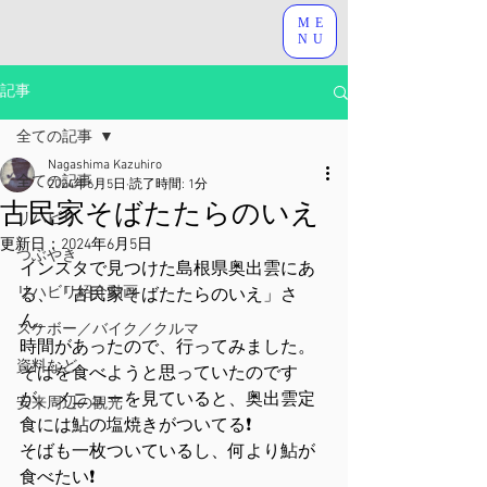
ME
NU
記事
全ての記事
Nagashima Kazuhiro
全ての記事
2024年6月5日
読了時間: 1分
古民家そばたたらのいえ
リハビリ
更新日：
2024年6月5日
つぶやき
インスタで見つけた島根県奥出雲にあ
リハビリ紹介動画
る、「古民家そばたたらのいえ」さ
ん。
スケボー／バイク／クルマ
時間があったので、行ってみました。
資料など
そばを食べようと思っていたのです
が、メニューを見ていると、奥出雲定
安来周辺の観光
食には鮎の塩焼きがついてる❗
そばも一枚ついているし、何より鮎が
食べたい❗