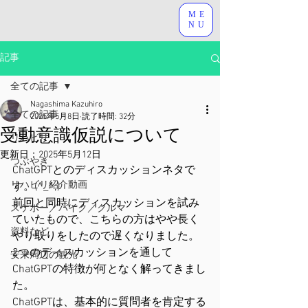
ME
NU
記事
全ての記事
Nagashima Kazuhiro
全ての記事
2025年5月8日
読了時間: 32分
受動意識仮説について
リハビリ
更新日：
2025年5月12日
つぶやき
ChatGPTとのディスカッションネタで
リハビリ紹介動画
す。(^_^;)
前回と同時にディスカッションを試み
スケボー／バイク／クルマ
ていたもので、こちらの方はやや長く
資料など
やり取りをしたので遅くなりました。
2つのディスカッションを通して
安来周辺の観光
ChatGPTの特徴が何となく解ってきまし
た。
ChatGPTは、基本的に質問者を肯定する