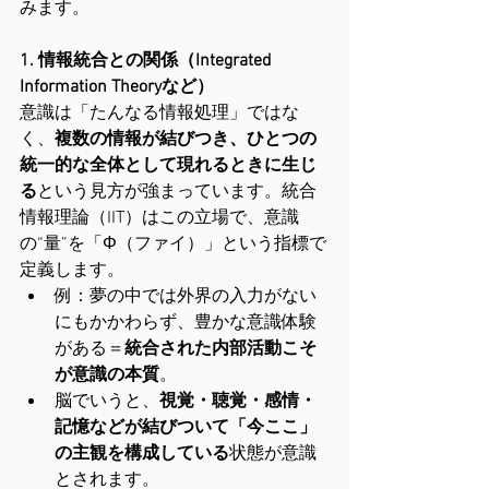
みます。
1. 情報統合との関係（Integrated 
Information Theoryなど）
意識は「たんなる情報処理」ではな
く、
複数の情報が結びつき、ひとつの
統一的な全体として現れるときに生じ
る
という見方が強まっています。統合
情報理論（IIT）はこの立場で、意識
の“量”を「Φ（ファイ）」という指標で
定義します。
例：夢の中では外界の入力がない
にもかかわらず、豊かな意識体験
がある＝
統合された内部活動こそ
が意識の本質
。
脳でいうと、
視覚・聴覚・感情・
記憶などが結びついて「今ここ」
の主観を構成している
状態が意識
とされます。