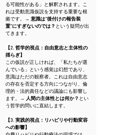
る可能性がある」と解釈されます。こ
れは受動意識仮説を支持する重要な根
拠です。→ 
意識は“後付けの報告装
置”にすぎないのでは？
という疑問が出
てきます。
【2. 哲学的視点：自由意志と主体性の
揺らぎ】
この仮説が正しければ、「私たちが選
んでいる」という感覚は幻想であり、
意識はただの観察者。これは自由意志
の存在を否定する方向につながり、倫
理的・法的責任などの議論にも影響し
ます。→ 
人間の主体性とは何か？
とい
う哲学的問いに直結します。
【3. 実践的視点：リハビリや行動変容
への影響】