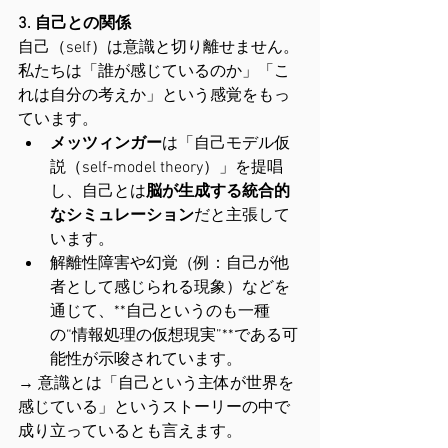
3. 自己との関係
自己（self）は意識と切り離せません。
私たちは「誰が感じているのか」「こ
れは自分の考えか」という感覚をもっ
ています。
メッツィンガー
は「自己モデル仮
説（self-model theory）」を提唱
し、自己とは
脳が生成する統合的
なシミュレーション
だと主張して
います。
解離性障害や幻覚（例：自己が他
者として感じられる現象）などを
通じて、**自己というのも一種
の“情報処理の仮想現実”**である可
能性が示唆されています。
→ 意識とは「自己という主体が世界を
感じている」というストーリーの中で
成り立っているとも言えます。