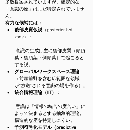
多数提案されていますが、確定的な
「意識の座」はまだ特定されていませ
ん。
有力な候補には：
後部皮質仮説
（posterior hot 
zone）：
 意識の生成は主に後部皮質（頭頂
葉・後頭葉・側頭葉）で起こると
する説。
グローバルワークスペース理論
（前頭前野を含む広範囲な領域
が“放送”される意識の場を作る）。
統合情報理論（IIT）
：
 意識は「情報の統合の度合い」に
よって決まるとする抽象的理論。
構造的な座を特定しにくい。
予測符号化モデル（predictive 