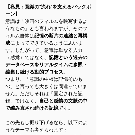
【私見：意識の“流れ”を支えるバックボ
ーン】
意識は「映画のフィルムを映写するよ
うなもの」とも言われますが、そのフ
ィルム自体は
記憶の断片の連結と再構
成
によってできているように思いま
す。したがって、意識は単なる入力
（感覚）ではなく、
記憶という過去の
データベースをリアルタイムに参照・
編集し続ける動的プロセス
。
つまり、「意識の中核は記憶そのも
の」と言っても大きくは間違っていま
せん。ただしそれは「固定された記
録」ではなく、
自己と感情の文脈の中
で編み直され続ける記憶
です。
この先もし掘り下げるなら、以下のよ
うなテーマも考えられます：