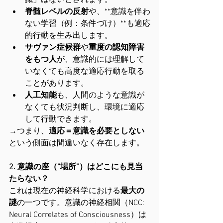
識」はないとされます。
脊髄レベルの反射
や、**意識を伴わ
ない学習（例：条件づけ）**も適応
的行動を生み出します。
サヴァン症候群
や
重度の認知障害
をもつ人
が、意識的には理解して
いなくても高度な適応行動を取る
ことがあります。
人工知能
も、人間のような意識が
なくても状況判断し、環境に適応
して行動できます。
→つまり、
適応＝意識を必要としない
という側面は間違いなく存在します。
2. 意識の座（“場所”）はどこにも見当
たらない？
これは現在の神経科学における
最大の
謎
の一つです。意識の神経相関（NCC: 
Neural Correlates of Consciousness）は