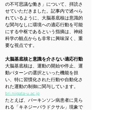
の不可思議な働き」について、拝読さ
せていただきました。記事内で述べら
れているように、大脳基底核は意識的
な関与なしに環境への適応行動を可能
にする中枢であるという指摘は、神経
科学の観点からも非常に興味深く、重
要な視点です。
大脳基底核と意識を介さない適応行動
大脳基底核は、運動の開始や停止、運
動パターンの選択といった機能を担
い、特に習慣化された行動や自動化さ
れた運動の制御に関与しています。
bri.niigata-u.ac.jp
たとえば、パーキンソン病患者に見ら
れる「キネジーパラドクサル」現象で
は、視覚や聴覚などの外部刺激によっ
て、意識的な努力なしに運動機能が一