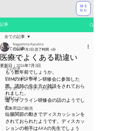
ME
NU
記事
全ての記事
Nagashima Kazuhiro
全ての記事
2024年7月2日
読了時間: 4分
医療でよくある勘違い
リハビリ
更新日：
2024年7月3日
つぶやき
もう数年前でしょうか。
リハビリ紹介動画
EBMのオンライン研修会に参加した
際、講師の先生方が雑談をされておら
スケボー／バイク／クルマ
れました。
資料など
違うオフライン研修会の話のようでし
た。
安来周辺の観光
仙腸関節の動きでディスカッションを
されておられたようです。ディスカッ
ションの相手はAKAの先生でしょう