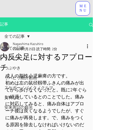
ME
NU
記事
全ての記事
Nagashima Kazuhiro
全ての記事
2022年2月25日
読了時間: 2分
内反尖足に対するアプロー
リハビリ
チ
つぶやき
成人の脳性小児麻痺の方です。
リハビリ紹介動画
初めは左の鼠径靱帯ふきんの痛みが出
スケボー／バイク／クルマ
てから歩けなくなったと。既に2年ぐら
い経過しているとのことでした。痛み
資料など
に対応してみると、痛み自体はアプロ
安来周辺の観光
ーチ後は良くなるようでしたが、すぐ
に痛みが再発します。で、痛みをつく
る原因を除去しなければいけないのだ