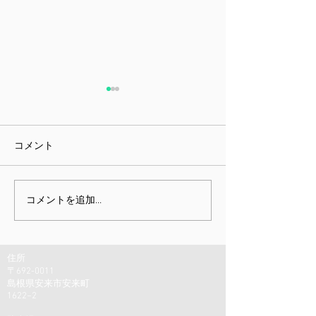
コメント
課題指向型訓練雑感
ミニチュア展と
コメントを追加…
しむための身体
住所
〒692-0011
島根県安来市安来町
1622−2