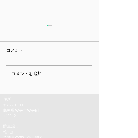
コメント
課題指向型訓練雑感
ミニチュア展と
コメントを追加…
しむための身体
住所
〒692-0011
島根県安来市安来町
1622−2
駐車場：
軽1台
普通車の方は少し離れ