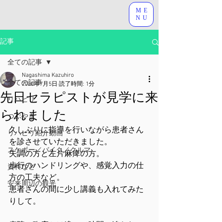
ME
NU
記事
全ての記事
Nagashima Kazuhiro
全ての記事
2020年7月5日
読了時間: 1分
先日セラピストが見学に来
リハビリ
られました
つぶやき
久しぶりに指導を行いながら患者さん
リハビリ紹介動画
を診させていただきました。
スケボー／バイク／クルマ
失調の方と左片麻痺の方。
歩行のハンドリングや、感覚入力の仕
資料など
方の工夫など。
安来周辺の観光
患者さんの間に少し講義も入れてみた
りして。