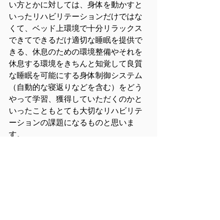
い方とかに対しては、身体を動かすと
いったリハビリテーションだけではな
くて、ベッド上環境で十分リラックス
できてできるだけ適切な睡眠を提供で
きる、休息のための環境整備やそれを
休息する環境をきちんと知覚して良質
な睡眠を可能にする身体制御システム
（自動的な寝返りなどを含む）をどう
やって学習、獲得していただくのかと
いったこともとても大切なリハビリテ
ーションの課題になるものと思いま
す。
2025/06/21 追記
ふと思い出すことがありました。
以前急性期の病院に勤めていた時、そ
の時は超早期リハビリテーションがも
てはやされていた時期でした。