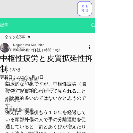
ME
NU
記事
全ての記事
Nagashima Kazuhiro
全ての記事
2025年6月19日
読了時間: 10分
中枢性疲労と皮質拡延性抑
リハビリ
制
つぶやき
更新日：
2025年6月21日
リハビリ紹介動画
臨床的な印象ですが、中枢性疲労（脳
スケボー／バイク／クルマ
疲労）が長期にわたって見られること
が比較的多いのではないかと思うので
資料など
す。
安来周辺の観光
例えば、受傷後もう１０年を経過して
いる頭部外傷の人で手の分離運動を促
通していると、割とあくびが増えたり