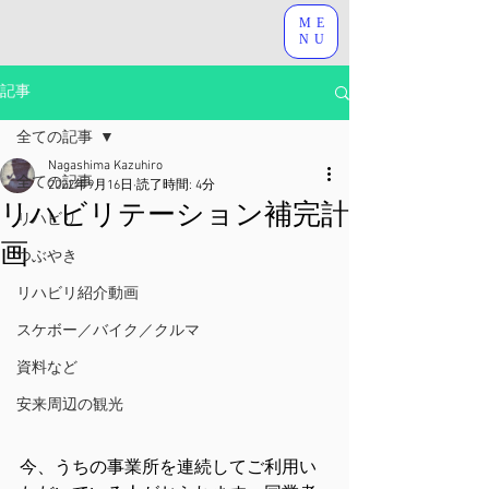
ME
NU
記事
全ての記事
Nagashima Kazuhiro
全ての記事
2022年9月16日
読了時間: 4分
リハビリテーション補完計
リハビリ
画
つぶやき
リハビリ紹介動画
スケボー／バイク／クルマ
資料など
安来周辺の観光
今、うちの事業所を連続してご利用い