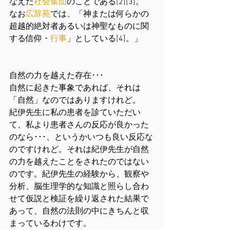
なえた
社会集団
のことである[2][3]。
なお
広辞苑
では、「神または何らかの
超越的絶対者あるいは神聖なものに関
する信仰・
行事
」としている[4]。」
自然の力を越えた存在･･･
自然に起きた事象であれば、それは
「自然」なのではありますけれど。
紀伊先生に私の患者を診ていただい
て、私より患者さんの反応が良かった
のなら･･･、というかいつも良い反応な
のですけれど。それは紀伊先生が自然
の力を越えたことをされたのではない
のです。紀伊先生の経験から、観察や
分析、脳生理学的な知識と照らし合わ
せて仮説と検証を繰り返された結果で
あって、自然の法則の中にきちんと収
まっているわけです。