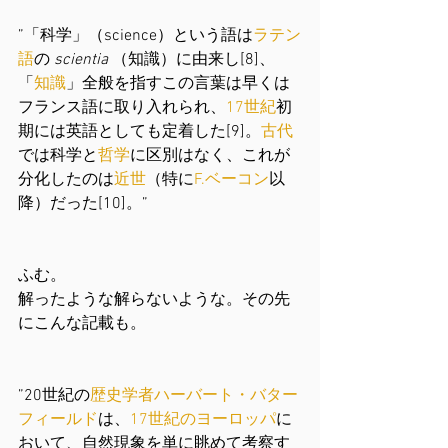
”「科学」（science）という語は
ラテン
語
の 
scientia
 （知識）に由来し[8]、
「
知識
」全般を指すこの言葉は早くは
フランス語に取り入れられ、
17世紀
初
期には英語としても定着した[9]。
古代
では科学と
哲学
に区別はなく、これが
分化したのは
近世
（特に
F.ベーコン
以
降）だった[10]。”
ふむ。
解ったような解らないような。その先
にこんな記載も。
”20世紀の
歴史学者ハーバート・バター
フィールド
は、
17世紀
の
ヨーロッパ
に
おいて、自然現象を単に眺めて考察す