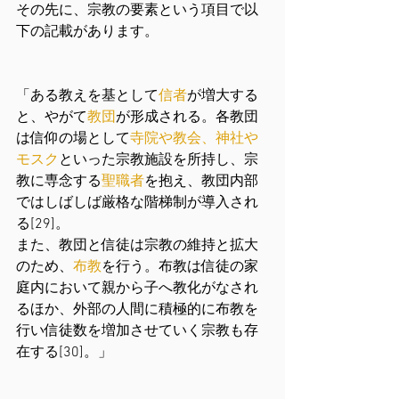
その先に、宗教の要素という項目で以
下の記載があります。
「ある教えを基として
信者
が増大する
と、やがて
教団
が形成される。各教団
は信仰の場として
寺院
や
教会
、
神社
や
モスク
といった宗教施設を所持し、宗
教に専念する
聖職者
を抱え、教団内部
ではしばしば厳格な階梯制が導入され
る[29]。
また、教団と信徒は宗教の維持と拡大
のため、
布教
を行う。布教は信徒の家
庭内において親から子へ教化がなされ
るほか、外部の人間に積極的に布教を
行い信徒数を増加させていく宗教も存
在する[30]。」