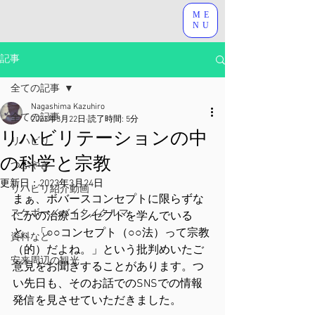
ME
NU
記事
全ての記事
Nagashima Kazuhiro
全ての記事
2023年3月22日
読了時間: 5分
リハビリテーションの中
リハビリ
の科学と宗教
つぶやき
更新日：
2023年3月24日
リハビリ紹介動画
まぁ、ボバースコンセプトに限らずな
スケボー／バイク／クルマ
にかの治療コンセプトを学んでいる
と、「○○コンセプト（○○法）って宗教
資料など
（的）だよね。」という批判めいたご
安来周辺の観光
意見をお聞きすることがあります。つ
い先日も、そのお話でのSNSでの情報
発信を見させていただきました。