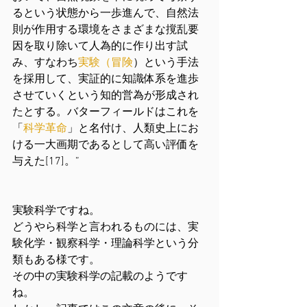
るという状態から一歩進んで、自然法
則が作用する環境をさまざまな撹乱要
因を取り除いて人為的に作り出す試
み、すなわち
実験
（
冒険
）という手法
を採用して、実証的に知識体系を進歩
させていくという知的営為が形成され
たとする。バターフィールドはこれを
「
科学革命
」と名付け、人類史上にお
ける一大画期であるとして高い評価を
与えた[17]。”
実験科学ですね。
どうやら科学と言われるものには、実
験化学・観察科学・理論科学という分
類もある様です。
その中の実験科学の記載のようです
ね。