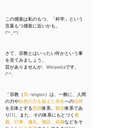
この感覚は私のもつ、「科学」という
言葉もつ感覚に近いかも。
(*^_^*)
さて、宗教とはいったい何かという事
を見てみましょう。
芸がありませんが、Wikipediaです。
(^^;
「宗教（
英
: religion）は、一般に、人間
の力や
自然の力を超えた存在
への
信仰
を主体とする
思想
体系、
観念
体系であ
り[1]、また、その体系にもとづく
教
義
、
行事
、
儀礼
、
施設
、
組織
などをそ