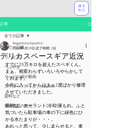
ME
NU
記事
全ての記事
Nagashima Kazuhiro
全ての記事
2023年4月29日
読了時間: 2分
デリカスペースギア近況
リハビリ
すでに25万キロを超えたスペギくん。
つぶやき
まぁ、相変わらずいろいろやらかして
リハビリ紹介動画
くれます。
今年に入ってからはまぁ2度ばかり修理
スケボー／バイク／クルマ
させていただきました。
資料など
最初は、クーラント(冷却)液もれ。ふと
安来周辺の観光
気づいたら駐車場の車の下に緑色にひ
かる水たまりが・・・。
あれっと思って、少し走らせると、車