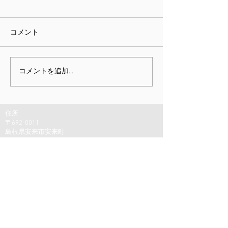
コメント
新しい相棒
秋を探す旅
コメントを追加…
住所
〒692-0011
島根県安来市安来町
1622−2
駐車場：
軽1台
普通車の方は少し離れ
た場所にあるので予め
ご連絡ください。