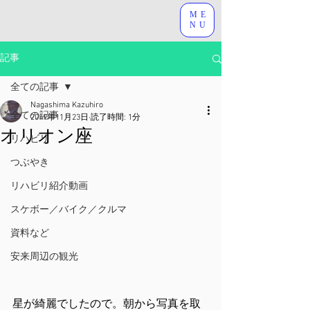
ME
NU
記事
全ての記事
Nagashima Kazuhiro
全ての記事
2019年11月23日
読了時間: 1分
オリオン座
リハビリ
つぶやき
リハビリ紹介動画
スケボー／バイク／クルマ
資料など
安来周辺の観光
星が綺麗でしたので。朝から写真を取