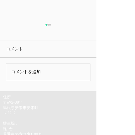
コメント
課題指向型訓練雑感
ミニチュア展と
コメントを追加…
しむための身体
住所
〒692-0011
島根県安来市安来町
1622−2
駐車場：
軽1台
普通車の方は少し離れ