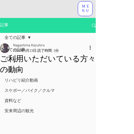
ME
NU
記事
全ての記事
Nagashima Kazuhiro
全ての記事
2022年3月23日
読了時間: 3分
ご利用いただいている方々
リハビリ
の動向
つぶやき
リハビリ紹介動画
スケボー／バイク／クルマ
資料など
安来周辺の観光