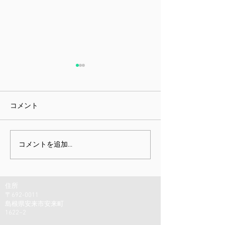
コメント
課題指向型訓練雑感
ミニチュア展と
コメントを追加…
しむための身体
住所
〒692-0011
島根県安来市安来町
1622−2