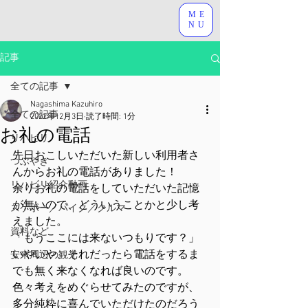
ME
NU
記事
全ての記事
Nagashima Kazuhiro
全ての記事
2022年12月3日
読了時間: 1分
お礼の電話
リハビリ
先日おこしいただいた新しい利用者さ
つぶやき
んからお礼の電話がありました！
リハビリ紹介動画
余りお礼の電話をしていただいた記憶
が無いので、どういうことかと少し考
スケボー／バイク／クルマ
えました。
資料など
「もうここには来ないつもりです？」
いやいや、それだったら電話をするま
安来周辺の観光
でも無く来なくなれば良いのです。
色々考えをめぐらせてみたのですが、
多分純粋に喜んでいただけたのだろう