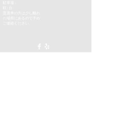
駐車場：
軽1台
普通車の方は少し離れ
た場所にあるので予め
ご連絡ください。
© 2023 by Nick Erickson Physiotherapy.
Proudly created with
Wix.com