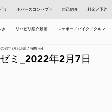
ビリ
ボバースコンセプト
自己紹介
料金／予約
やき
リハビリ紹介動画
スケボー／バイク／クルマ
o
2022年2月8日
読了時間: 4分
ミ_2022年2月7日